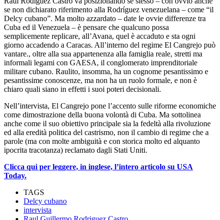
Raúl Rodíguez Castro va posizionando se stesso – con ovvio anche
se non dichiarato riferimento alla Rodríguez venezuelana – come “il
Delcy cubano”. Ma molto azzardato – date le ovvie differenze tra
Cuba ed il Venezuela – è pensare che qualcuno possa
semplicemente replicare, all’Avana, quel è accaduto e sta ogni
giorno accadendo a Caracas. All’interno del regime El Cangrejo può
vantare., oltre alla sua appartenenza alla famiglia reale, stretti ma
informali legami con GAESA, il conglomerato imprenditoriale
militare cubano. Raulito, insomma, ha un cognome pesantissimo e
pesantissime conoscenze, ma non ha un ruolo formale, e non è
chiaro quali siano in effetti i suoi poteri decisionali.
Nell’intervista, El Cangrejo pone l’accento sulle riforme economiche
come dimostrazione della buona volontà di Cuba. Ma sottolinea
anche come il suo obiettivo principale sia la fedeltà alla rivoluzione
ed alla eredità politica del castrismo, non il cambio di regime che a
parole (ma con molte ambiguità e con storica molto ed alquanto
ipocrita tracotanza) reclamato dagli Stati Uniti.
Clicca qui per leggere, in inglese, l’intero articolo su USA
Today.
TAGS
Delcy cubano
intervista
Raul Guillermo Rodriguez Castro