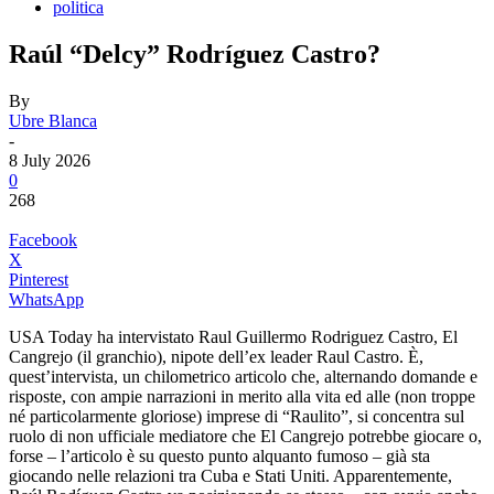
politica
Raúl “Delcy” Rodríguez Castro?
By
Ubre Blanca
-
8 July 2026
0
268
Facebook
X
Pinterest
WhatsApp
USA Today ha intervistato Raul Guillermo Rodriguez Castro, El
Cangrejo (il granchio), nipote dell’ex leader Raul Castro. È,
quest’intervista, un chilometrico articolo che, alternando domande e
risposte, con ampie narrazioni in merito alla vita ed alle (non troppe
né particolarmente gloriose) imprese di “Raulito”, si concentra sul
ruolo di non ufficiale mediatore che El Cangrejo potrebbe giocare o,
forse – l’articolo è su questo punto alquanto fumoso – già sta
giocando nelle relazioni tra Cuba e Stati Uniti. Apparentemente,