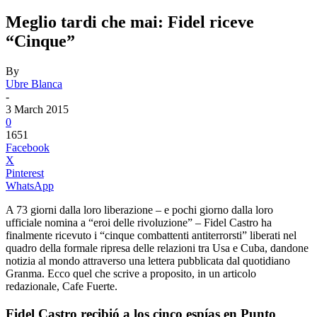
Meglio tardi che mai: Fidel riceve
“Cinque”
By
Ubre Blanca
-
3 March 2015
0
1651
Facebook
X
Pinterest
WhatsApp
A 73 giorni dalla loro liberazione – e pochi giorno dalla loro
ufficiale nomina a “eroi delle rivoluzione” – Fidel Castro ha
finalmente ricevuto i “cinque combattenti antiterrorsti” liberati nel
quadro della formale ripresa delle relazioni tra Usa e Cuba, dandone
notizia al mondo attraverso una lettera pubblicata dal quotidiano
Granma. Ecco quel che scrive a proposito, in un articolo
redazionale, Cafe Fuerte.
Fidel Castro recibió a los cinco espías en Punto