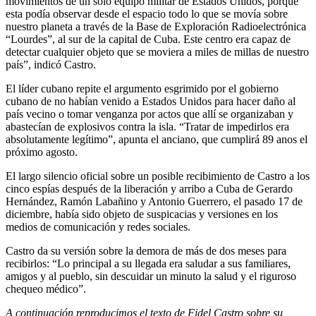
movimientos de un solo equipo militar de Estados Unidos, porque
esta podía observar desde el espacio todo lo que se movía sobre
nuestro planeta a través de la Base de Exploración Radioelectrónica
“Lourdes”, al sur de la capital de Cuba. Este centro era capaz de
detectar cualquier objeto que se moviera a miles de millas de nuestro
país”, indicó Castro.
El líder cubano repite el argumento esgrimido por el gobierno
cubano de no habían venido a Estados Unidos para hacer daño al
país vecino o tomar venganza por actos que allí se organizaban y
abastecían de explosivos contra la isla. “Tratar de impedirlos era
absolutamente legítimo”, apunta el anciano, que cumplirá 89 anos el
próximo agosto.
El largo silencio oficial sobre un posible recibimiento de Castro a los
cinco espías después de la liberación y arribo a Cuba de Gerardo
Hernández, Ramón Labañino y Antonio Guerrero, el pasado 17 de
diciembre, había sido objeto de suspicacias y versiones en los
medios de comunicación y redes sociales.
Castro da su versión sobre la demora de más de dos meses para
recibirlos: “Lo principal a su llegada era saludar a sus familiares,
amigos y al pueblo, sin descuidar un minuto la salud y el riguroso
chequeo médico”.
A continuación reproducimos el texto de Fidel Castro sobre su