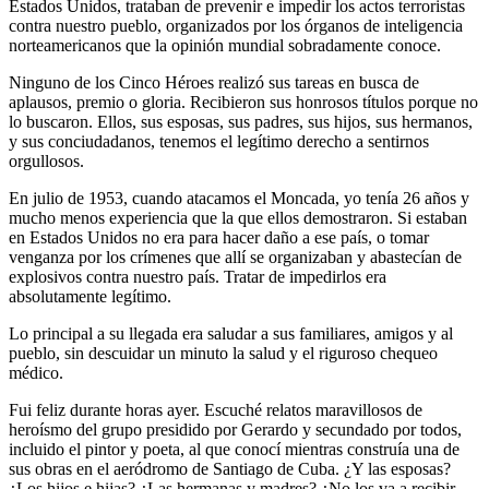
Estados Unidos, trataban de prevenir e impedir los actos terroristas
contra nuestro pueblo, organizados por los órganos de inteligencia
norteamericanos que la opinión mundial sobradamente conoce.
Ninguno de los Cinco Héroes realizó sus tareas en busca de
aplausos, premio o gloria. Recibieron sus honrosos títulos porque no
lo buscaron. Ellos, sus esposas, sus padres, sus hijos, sus hermanos,
y sus conciudadanos, tenemos el legítimo derecho a sentirnos
orgullosos.
En julio de 1953, cuando atacamos el Moncada, yo tenía 26 años y
mucho menos experiencia que la que ellos demostraron. Si estaban
en Estados Unidos no era para hacer daño a ese país, o tomar
venganza por los crímenes que allí se organizaban y abastecían de
explosivos contra nuestro país. Tratar de impedirlos era
absolutamente legítimo.
Lo principal a su llegada era saludar a sus familiares, amigos y al
pueblo, sin descuidar un minuto la salud y el riguroso chequeo
médico.
Fui feliz durante horas ayer. Escuché relatos maravillosos de
heroísmo del grupo presidido por Gerardo y secundado por todos,
incluido el pintor y poeta, al que conocí mientras construía una de
sus obras en el aeródromo de Santiago de Cuba. ¿Y las esposas?
¿Los hijos e hijas? ¿Las hermanas y madres? ¿No los va a recibir