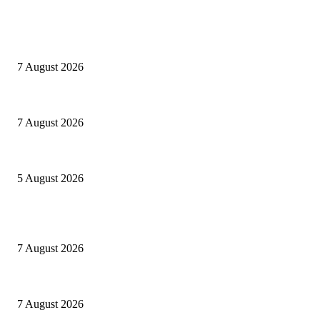
EDITOR PICKS
Cuba capitale di che?
7 August 2026
Le mie prigioni
7 August 2026
Ranfis, l’imprescindibile
5 August 2026
POPULAR POSTS
Cuba capitale di che?
7 August 2026
Le mie prigioni
7 August 2026