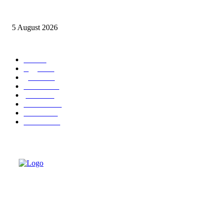
Ranfis, l’imprescindibile
5 August 2026
POPULAR CATEGORY
cuba
58
leggere
36
granma
32
cuba-usa
31
politica
30
economia
25
dissenso
25
domande
24
ABOUT US