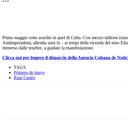
212
Primo maggio sotto assedio in quel di Cuba. Con mezzo milione (stando 
Antiimperialista, allestita anni fa – ai tempi della vicenda del nino Eli
riemerso dalle tenebre, a guidare la manifestazione.
Clicca qui per leggere il dispaccio della Agencia Cubana de Noti
TAGS
Primero de mayo
Raul Castro