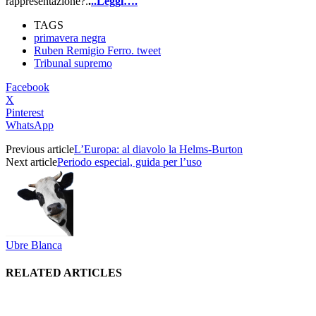
rappresentazione?.
.
..Leggi….
TAGS
primavera negra
Ruben Remigio Ferro. tweet
Tribunal supremo
Facebook
X
Pinterest
WhatsApp
Previous article
L’Europa: al diavolo la Helms-Burton
Next article
Periodo especial, guida per l’uso
Ubre Blanca
RELATED ARTICLES