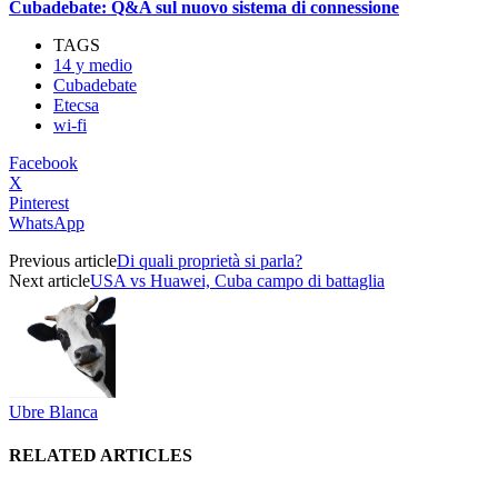
Cubadebate: Q&A sul nuovo sistema di connessione
TAGS
14 y medio
Cubadebate
Etecsa
wi-fi
Facebook
X
Pinterest
WhatsApp
Previous article
Di quali proprietà si parla?
Next article
USA vs Huawei, Cuba campo di battaglia
Ubre Blanca
RELATED ARTICLES