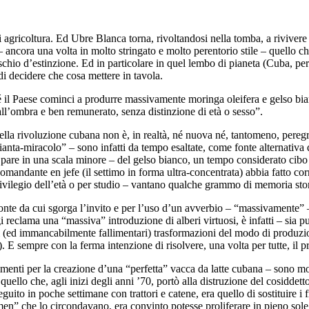
 agricoltura. Ed Ubre Blanca torna, rivoltandosi nella tomba, a rivivere 
ri – ancora una volta in molto stringato e molto perentorio stile – quello
schio d’estinzione. Ed in particolare in quel lembo di pianeta (Cuba, pe
 di decidere che cosa mettere in tavola.
l Paese cominci a produrre massivamente moringa oleifera e gelso bianco,
all’ombra e ben remunerato, senza distinzione di età o sesso”.
della rivoluzione cubana non è, in realtà, né nuova né, tantomeno, pereg
ianta-miracolo” – sono infatti da tempo esaltate, come fonte alternativa 
pare in una scala minore – del gelso bianco, un tempo considerato cibo es
andante en jefe (il settimo in forma ultra-concentrata) abbia fatto cor
privilegio dell’età o per studio – vantano qualche grammo di memoria sto
 fonte da cui sgorga l’invito e per l’uso d’un avverbio – “massivamente” –
 reclama una “massiva” introduzione di alberi virtuosi, è infatti – sia
cali (ed immancabilmente fallimentari) trasformazioni del modo di prod
. E sempre con la ferma intenzione di risolvere, una volta per tutte, il 
imenti per la creazione d’una “perfetta” vacca da latte cubana – sono mo
quello che, agli inizi degli anni ’70, portò alla distruzione del cosiddet
guito in poche settimane con trattori e catene, era quello di sostituire i 
n” che lo circondavano, era convinto potesse proliferare in pieno sole e