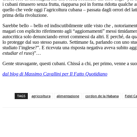
i cubani rimasero senza frutta, riapparsa poi in forma ridotta qualche 
quello che vede oggi l’agricoltura cubana – passata dagli orrori del latif
prima della rivoluzione.
Sarebbe bello – bello ed indiscutibilmente utile visto che , notoriament
magari con esplicito riferimento agli “aggiornamenti” messi timidament
autocritica solo denunciando errori commessi da altri. E perché, da qu
lo protegge dal suo stesso passato. Settimane fa, parlando con uno stu
studiato l’inglese?”. E ricevuta una risposta negativa aveva subito agg
estudiar el ruso
)”…
Gente stravagante, questi cubani. Chissá a chi, per primo, venne a s
dal blog di Massimo Cavallini per Il Fatto Quotidiano
TAGS
agriccoltura
alimentazione
cordon de la Habana
Fidel C
Share