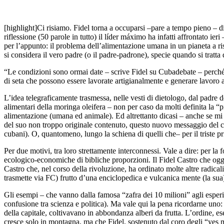
[highlight]Ci risiamo. Fidel torna a occuparsi –pare a tempo pieno – di
riflessione (50 parole in tutto) il líder máximo ha infatti affrontato ie
per l’appunto: il problema dell’alimentazione umana in un pianeta a ri
si considera il vero padre (o il padre-padrone), specie quando si tratta
“Le condizioni sono ormai date – scrive Fidel su Cubadebate – perché i
di seta che possono essere lavorate artigianalmente e generare lavoro 
L’idea telegraficamente trasmessa, nelle vesti di dietologo, dal padre 
alimentari della moringa oleifera – non per caso da molti definita la “p
alimentazione (umana ed animale). Ed altrettanto dicasi – anche se mi 
del suo non troppo originale contenuto, questo nuovo messaggio del com
cubani). O, quantomeno, lungo la schiena di quelli che– per il triste 
Per due motivi, tra loro strettamente interconnessi. Vale a dire: per la
ecologico-economiche di bibliche proporzioni. Il Fidel Castro che oggi
Castro che, nel corso della rivoluzione, ha ordinato molte altre radi
trasmette via FC) frutto d’una enciclopedica e vulcanica mente (la sua)
Gli esempi – che vanno dalla famosa “zafra dei 10 milioni” agli esper
confusione tra scienza e politica). Ma vale qui la pena ricordarne uno: 
della capitale, coltivavano in abbondanza alberi da frutta. L’ordine, ese
cresce solo in montagna, ma che Fidel, sostenuto dal coro degli “yes me