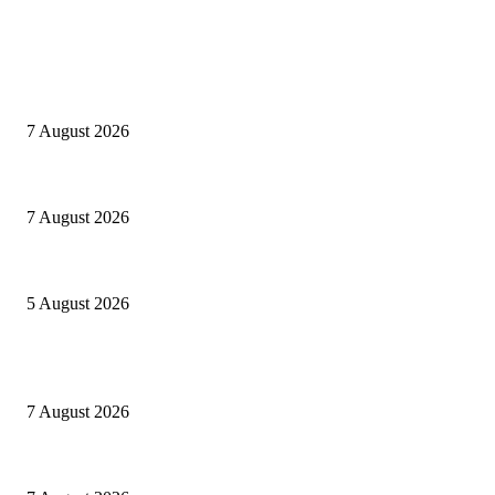
EDITOR PICKS
Cuba capitale di che?
7 August 2026
Le mie prigioni
7 August 2026
Ranfis, l’imprescindibile
5 August 2026
POPULAR POSTS
Cuba capitale di che?
7 August 2026
Le mie prigioni