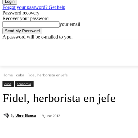
Forgot your password? Get help
Password recovery
Recover your password
your email
A password will be e-mailed to you.
Saturday, August 8, 2026
Sign in / Join
Home
cuba
Fidel, herborista en jefe
cuba
economia
Fidel, herborista en jefe
By
Ubre Blanca
19 June 2012
Share