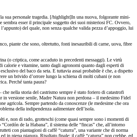
la sua personale tragedia. [/highlight]In una nuova, folgorante mini-
 che sembra esser il principale soggetto dei suoi misteriosi FC. Ovvero,
r l’appunto) del quale, non senza qualche valida pezza d’appoggio, lui
 piante che sono, oltretutto, fonti inesauribili di carne, uova, fibre
rina (o criptica, come accaduto in precedenti messaggi). Le virtù
di calorie e vitamine, tanto dagli agronomi quanto dagli esperti di
clusivo del baco da seta. E tuttavia assai probabile è che, a dispetto
rere un brivido d’orrore lungo la schiena di molti cubani (e non
rica. Perché tanta paura?
 che nella storia del castrismo sempre è stato foriero di catastrofi
 pur in versione senile, Madre Natura non perdona – il medesimo Fidel
uzione agricola. Sempre partendo da conoscenze (le medesime che ora
problema della indipendenza aalimentare dell’isola.
lti e, non di rado, grotteschi (come quasi sempre sono i momenti di
to “Cordón de la Habana”, il sistema delle “fincas” che, all’intorno
frutteti con piantagioni di caffè “caturra”, una variante che di norma
d in piena pianura. Risultato finale: il caffè “caturra” non crebbe, ed