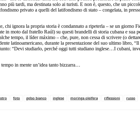
anno più tardi, ma destinata solo ai turisti. E non è, questo, che un picc
ondismo privato a quelli del latifondismo di stato – congelata, in pressoché 
e, chi ignora la propria storia è condannato a ripeterla – se un giorno Fi
e in moto dal fratello Raúl) su questi brandelli di storia cubana e sua 
alche tempo, il líder máximo – che, pure, non cessa di scrivere (o dettar
dente latinoamericano, durante la presentazione del suo ultimo libro, “Il
iunto: “Devi studiarlo, perché oggi tutti studiano inglese…I cubani, inve
uo tempo in mente un’idea tanto bizzarra…
astro
foto
gelso bianco
inglese
moringa oleifera
riflessioni
russo