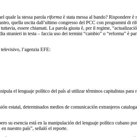
el quale la stessa parola
riforma
è stata messa al bando? Rispondere è m
 Castro, quella uscita dall’ultimo congresso del PCC con programmi di rif
, tuttavia, essere chiamati. La parola giusta è, per il regime, “actualiza
dia stranieri in testa – faccia uso dei termini “cambio” o “reforma” è pa
 televisivo, l’agenzia EFE:
ipula el lenguaje político del país al utilizar términos capitalistas par
visión estatal, determinados medios de comunicación extranjeros catal
ro su esencia está en la manipulación del lenguaje político cubano por 
n nuestro país”, señaló el reporte.