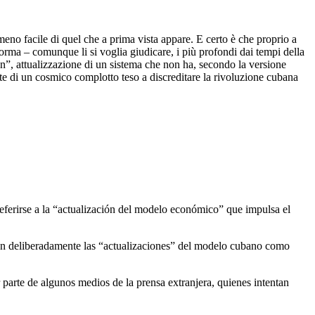
eno facile di quel che a prima vista appare. E certo è che proprio a
orma – comunque li si voglia giudicare, i più profondi dai tempi della
ción”, attualizzazione di un sistema che non ha, secondo la versione
rte di un cosmico complotto teso a discreditare la rivoluzione cubana
a referirse a la “actualización del modelo económico” que impulsa el
ogan deliberadamente las “actualizaciones” del modelo cubano como
parte de algunos medios de la prensa extranjera, quienes intentan