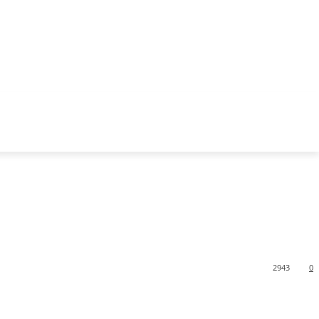
2943
0