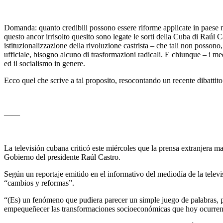
Domanda: quanto credibili possono essere riforme applicate in paese n
questo ancor irrisolto quesito sono legate le sorti della Cuba di Raúl
istituzionalizzazione della rivoluzione castrista – che tali non possono
ufficiale, bisogno alcuno di trasformazioni radicali. E chiunque – i me
ed il socialismo in genere.
Ecco quel che scrive a tal proposito, resocontando un recente dibattito
——
La televisión cubana criticó este miércoles que la prensa extranjera man
Gobierno del presidente Raúl Castro.
Según un reportaje emitido en el informativo del mediodía de la tele
“cambios y reformas”.
“(Es) un fenómeno que pudiera parecer un simple juego de palabras, pe
empequeñecer las transformaciones socioeconómicas que hoy ocurren e