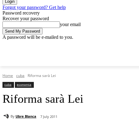
Forgot your password? Get help
Password recovery
Recover your password
your email
A password will be e-mailed to you.
Sunday, August 9, 2026
Sign in / Join
Home
cuba
Riforma sarà Lei
cuba
economia
Riforma sarà Lei
By
Ubre Blanca
7 July 2011
Share