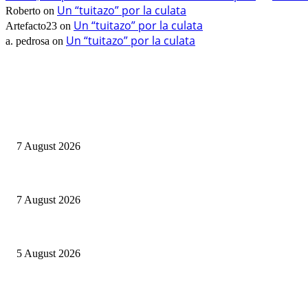
Un “tuitazo” por la culata
Roberto
on
Un “tuitazo” por la culata
Artefacto23
on
Un “tuitazo” por la culata
a. pedrosa
on
EDITOR PICKS
Cuba capitale di che?
7 August 2026
Le mie prigioni
7 August 2026
Ranfis, l’imprescindibile
5 August 2026
POPULAR POSTS
Cuba capitale di che?