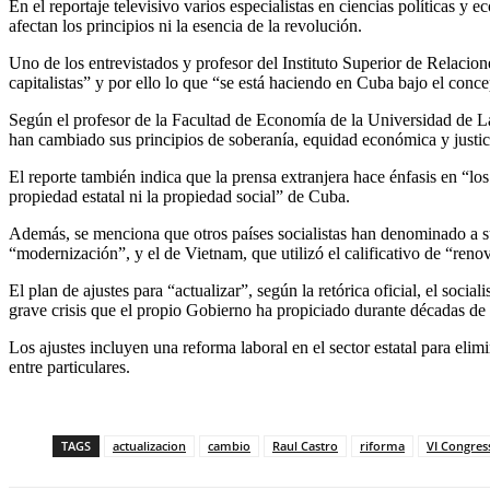
En el reportaje televisivo varios especialistas en ciencias políticas 
afectan los principios ni la esencia de la revolución.
Uno de los entrevistados y profesor del Instituto Superior de Relacione
capitalistas” y por ello lo que “se está haciendo en Cuba bajo el concep
Según el profesor de la Facultad de Economía de la Universidad de La
han cambiado sus principios de soberanía, equidad económica y justici
El reporte también indica que la prensa extranjera hace énfasis en “lo
propiedad estatal ni la propiedad social” de Cuba.
Además, se menciona que otros países socialistas han denominado a s
“modernización”, y el de Vietnam, que utilizó el calificativo de “reno
El plan de ajustes para “actualizar”, según la retórica oficial, el so
grave crisis que el propio Gobierno ha propiciado durante décadas de 
Los ajustes incluyen una reforma laboral en el sector estatal para eli
entre particulares.
TAGS
actualizacion
cambio
Raul Castro
riforma
VI Congres