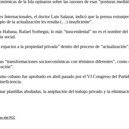
y económicas de la Isla opinaron sobre las razones de esas “posturas medi
s Internacionales, el doctor Luis Salazar, indicó que la prensa extranje
to de la actualización les resulta (…) insuficiente”.
 Habana, Rafael Sorhegui, lo más “trascendental” no es el nombre del p
a social.
s espacios a la propiedad privada” dentro del proceso de “actualización
us “transformaciones socioeconómicas con términos diferentes”, como e
vación”.
cialismo cubano fue aprobado en abril pasado por el VI Congreso del Parti
ineficiencia.
minar plantillas abultadas, la ampliación del trabajo privado y la elimi
so del PCC