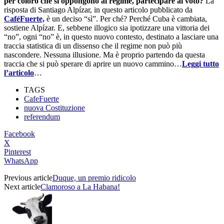
per coloro che si oppongono al regime, partecipare al voto?
La
risposta di Santiago Alpízar, in questo articolo pubblicato da
CaféFuerte,
è un deciso “sì”. Per ché? Perché Cuba è cambiata,
sostiene Alpízar. E, sebbene illogico sia ipotizzare una vittoria dei
“no”, ogni “no” è, in questo nuovo contesto, destinato a lasciare una
traccia statistica di un dissenso che il regime non può più
nascondere. Nessuna illusione. Ma è proprio partendo da questa
traccia che si può sperare di aprire un nuovo cammino…
Leggi tutto
l’articolo
…
TAGS
CafeFuerte
nuova Costituzione
referendum
Facebook
X
Pinterest
WhatsApp
Previous article
Duque, un premio ridicolo
Next article
Clamoroso a La Habana!