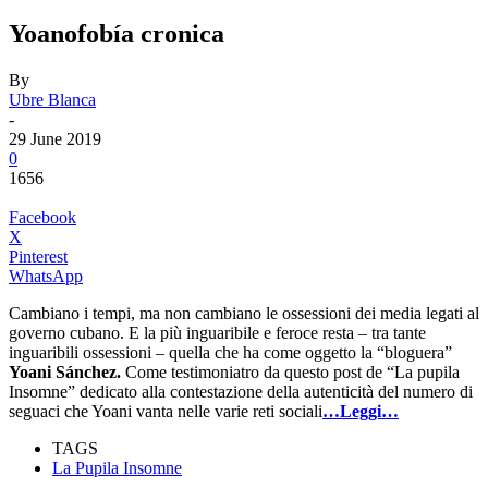
Yoanofobía cronica
By
Ubre Blanca
-
29 June 2019
0
1656
Facebook
X
Pinterest
WhatsApp
Cambiano i tempi, ma non cambiano le ossessioni dei media legati al
governo cubano. E la più inguaribile e feroce resta – tra tante
inguaribili ossessioni – quella che ha come oggetto la “bloguera”
Yoani Sánchez.
Come testimoniatro da questo post de “La pupila
Insomne” dedicato alla contestazione della autenticità del numero di
seguaci che Yoani vanta nelle varie reti sociali
…Leggi…
TAGS
La Pupila Insomne