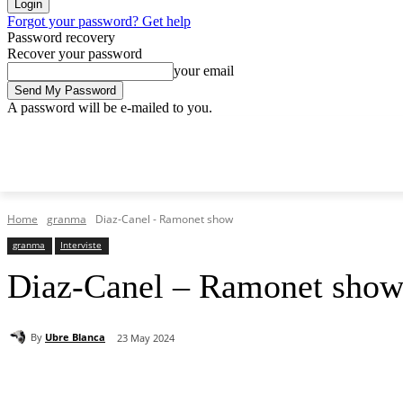
Forgot your password? Get help
Password recovery
Recover your password
your email
A password will be e-mailed to you.
Sunday, August 9, 2026
Sign in / Join
Home
granma
Diaz-Canel - Ramonet show
granma
Interviste
Diaz-Canel – Ramonet sho
By
Ubre Blanca
23 May 2024
Share