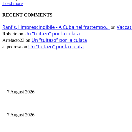
Load more
RECENT COMMENTS
Ranfis, l'imprescindibile - A Cuba nel frattempo...
Vaccat
on
Un “tuitazo” por la culata
Roberto
on
Un “tuitazo” por la culata
Artefacto23
on
Un “tuitazo” por la culata
a. pedrosa
on
EDITOR PICKS
Cuba capitale di che?
7 August 2026
Le mie prigioni
7 August 2026
Ranfis, l’imprescindibile