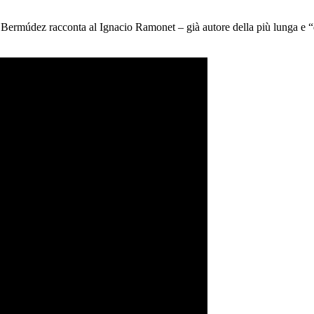
 Bermúdez racconta al Ignacio Ramonet – già autore della più lunga e “def