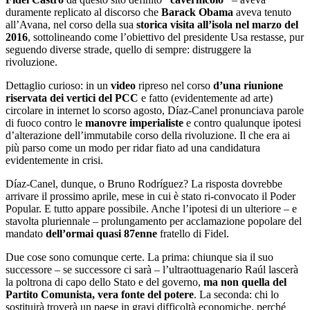
duramente replicato al discorso che
Barack Obama
aveva tenuto
all’Avana, nel corso della sua
storica visita all’isola nel marzo del
2016
, sottolineando come l’obiettivo del presidente Usa restasse, pur
seguendo diverse strade, quello di sempre: distruggere la
rivoluzione.
Dettaglio curioso: in un
video
ripreso nel corso
d’una riunione
riservata dei vertici del PCC
e fatto (evidentemente ad arte)
circolare in internet lo scorso agosto, Díaz-Canel pronunciava parole
di fuoco contro le
manovre imperialiste
e contro qualunque ipotesi
d’alterazione dell’immutabile corso della rivoluzione. Il che era ai
più parso come un modo per ridar fiato ad una candidatura
evidentemente in crisi.
Díaz-Canel, dunque, o Bruno Rodríguez? La risposta dovrebbe
arrivare il prossimo aprile, mese in cui è stato ri-convocato il Poder
Popular. E tutto appare possibile. Anche l’ipotesi di un ulteriore – e
stavolta pluriennale – prolungamento per acclamazione popolare del
mandato
dell’ormai quasi 87enne
fratello di Fidel.
Due cose sono comunque certe. La prima: chiunque sia il suo
successore – se successore ci sarà – l’ultraottuagenario Raúl lascerà
la poltrona di capo dello Stato e del governo,
ma non quella del
Partito Comunista, vera fonte del potere
. La seconda: chi lo
sostituirà troverà un paese in gravi difficoltà economiche, perché