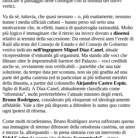
ratificare il passaggio delle consegne con la nomina dei nuovi
vertici.
Va da sé, tuttavia, che quasi nessuno – o, più esattamente, nessuno
tranne i media ufficiali cubani – hanno preso sul serio una
motivazione che, in effetti, manca di qualsivoglia razionalità. Molto
più logico è immaginare che il rinvio sia invece dovuto a
dissensi
relativi ai termini della successione. Da ormai diversi anni l’erede di
Raúl alla testa del Consejo de Estado e del Consejo de Gobierno
veniva indicato
nell’ingegnere Miguel Díaz-Canel
, attuale
vicepresidente d’entrambi gli organismi. Ma stando alle voci che
filtrano oltre le impenetrabili barriere del Palazzo – voci credibili
anche se, ovviamente non verificabili – parrebbe che una tale
soluzione, da tempo data per scontata, non sia più gradita ad una
parte del gotha castrista (ed in particolare ai più influenti membri
della dinastia, a partire dal colonnello
Alejandro Castro Espín
,
figlio di Raúl). A Díaz-Canel, abitualmente classificato come
“riformista”, molti preferirebbero l’attuale ministro degli esteri,
Bruno Rodríguez
, considerato più eloquente ed ideologicamente
affidabile. Vale a dire più disposto a difendere lo status quo contro
ogni ipotesi di riforma.
Come molti ricorderanno, Bruno Rodríguez aveva rafforzato questa
sua immagine di strenuo difensore della ortodossia castrista, un anno
e mezzo fa, allorquando – in piena sintonia con un intervento di
Fidel Castro
da questo sito definito
“cavernicolo”
– aveva